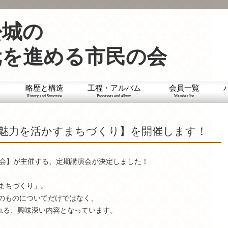
松城の
元を進める市民の会
略歴と構造
工程・アルバム
会員一覧
History and Structure
Processes and album
Member list
の魅力を活かすまちづくり】を開催します！
の会】が主催する、定期講演会が決定しました！
まちづくり」。
のものについてだけではなく、
触れる、興味深い内容となっています。