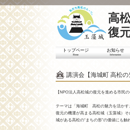
高
復
トップページ
お知らせ
Home
Information
講演会【海城町 高松
【NPO法人高松城の復元を進める市民
テーマは「海城町 高松の魅力を活かす
復元の機運が高まる高松城（玉藻城）そ
城がある高松の“まちの形”の価値にも