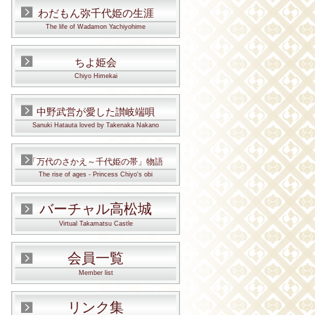
わだもん弥千代姫の生涯
The life of Wadamon Yachiyohime
ちよ姫会
Chiyo Himekai
中野武営が愛した讃岐端唄
Sanuki Hatauta loved by Takenaka Nakano
「万代のさかえ～千代姫の帯」物語
The rise of ages - Princess Chiyo's obi
バーチャル高松城
Virtual Takamatsu Castle
会員一覧
Member list
リンク集