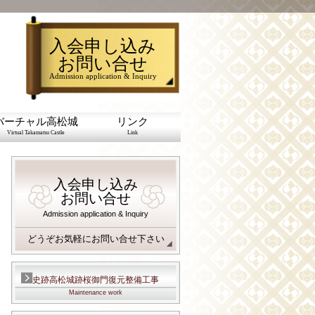
入会申し込み
お問い合せ
Admission application & Inquiry
バーチャル高松城
リンク
Virtual Takamatsu Castle
Link
入会申し込み
お問い合せ
Admission application & Inquiry
どうぞお気軽にお問い合せ下さい
史跡高松城跡桜御門復元整備工事
Maintenance work