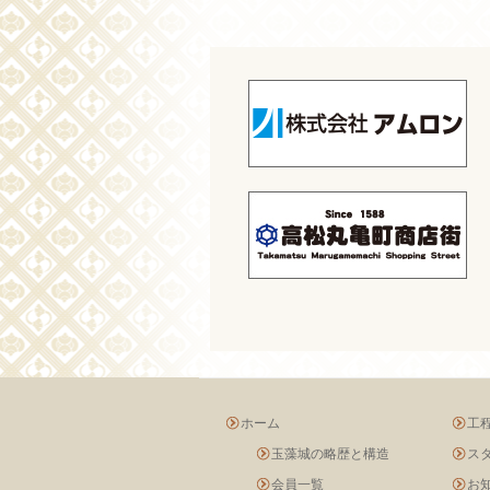
ホーム
工
玉藻城の略歴と構造
ス
会員一覧
お