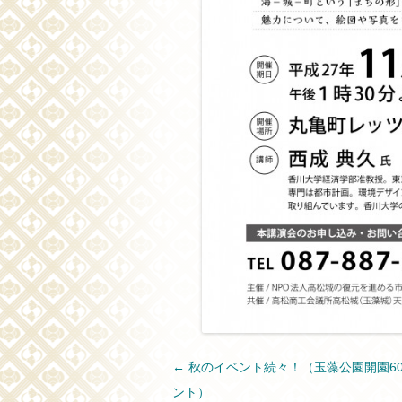
投稿ナビゲーション
←
秋のイベント続々！（玉藻公園開園6
ント）