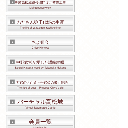
史跡高松城跡桜御門復元整備工事
Maintenance work
わだもん弥千代姫の生涯
The life of Wadamon Yachiyohime
ちよ姫会
Chiyo Himekai
中野武営が愛した讃岐端唄
Sanuki Hatauta loved by Takenaka Nakano
「万代のさかえ～千代姫の帯」物語
The rise of ages - Princess Chiyo's obi
バーチャル高松城
Virtual Takamatsu Castle
会員一覧
Member list