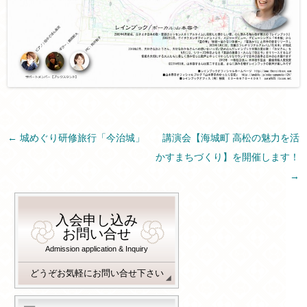
投稿ナビゲーション
←
城めぐり研修旅行「今治城」
講演会【海城町 高松の魅力を活
かすまちづくり】を開催します！
→
入会申し込み
お問い合せ
Admission application & Inquiry
どうぞお気軽にお問い合せ下さい